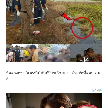
ช็อควงการ “ฉัตรชัย” เสียชีวิตแล้ว RIP….อ่านต่อที่คอมเมน
ต์