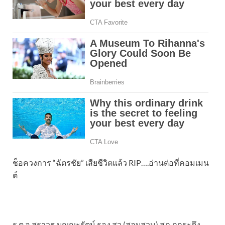
ช็อควงการ “ฉัตรชัย” เสียชีวิตแล้ว RIP….อ่านต่อที่คอมเมน
ต์
ร.ต.อ.สราวุธ บุญญะรัตน์ รอง สว.(สอบสวน) สภ.ภูกระดึง