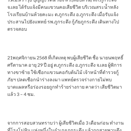
จ.เลย ได้รับแจ้งมีคนแขวนคอเสียชีวิต บริเวณสระน้ำหลัง
โรงเรียนบ้านห้วยคะมะ ต.ภูกระดึง อ.ภูกระดึง เมื่อรับแจ้ง
ประสานไปยังแพทย์ รพ.ภูกระดึง กู้ภัยภูกระดึง เดินทางไป
ตรวจสอบ
21พฤศจิกายน 2568 ที่เกิดเหตุ พบผู้เสียชีวิต ชื่อ นายนพฤทธิ์
ศรีตานาค อายุ 29 ปี อยู่ ต.ภูกระดึง อ.ภูกระดึง จ.เลย ผู้พิการ
ทางขาซ้าย ใช้เชือกแขวนคอกับต้นไม้ เจ้าหน้าที่ตำรวจกู้
ภัยฯ ปลดเชือกนำร่างลงมา แพทย์ตรวจร่างกายไม่พบ
บาดแผลหรือร่องรอยถูกทำร้ายร่างกาย คาดว่า เสียชีวิตมา
แล้ว 3 – 4 ชม.
จากการสอบสวนทราบว่า ผู้เสียชีวิตเมื่อ 3 เดือนก่อน ทำงาน
ที่โรงโม่หิน แห่งหนึ่งในอำเภอภูกระดึง แล้วถูกสายพานดึง