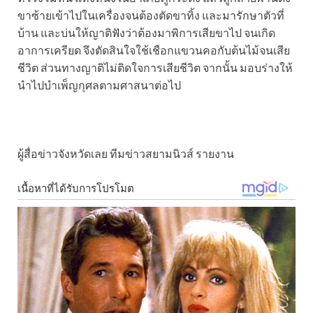
ขาซ้ายเข้าไปในเครื่องจนต้องตัดขาทิ้ง และมารักษาตัวที่
บ้าน และบ่นให้ญาติฟังว่าต้องมาพิการเสียขาไป จนเกิด
อาการเครียด จึงตัดสินใจใช้เชือกแขวนคอกับต้นไม้จนเสีย
ชีวิต ส่วนทางญาติไม่ติดใจการเสียชีวิต จากนั้น มอบร่างให้
นำไปบำเพ็ญกุศลตามศาสนาต่อไป
ผู้สื่อข่าวจังหวัดเลย ทีมข่าวสยามนิวส์ รายงาน